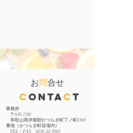
お
問
合せ
C
onta
c
t
事務所
〒649-7192
和歌山県伊都郡かつらぎ町丁ノ町2160
番地（かつらぎ町役場内）
TEL・FAX
0736-22-8363