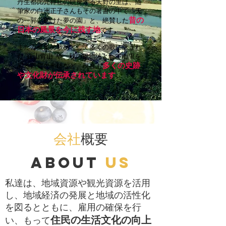
丹生都比売神社の鎮座する天野の里は、随
筆家の白洲正子さんもその著書の中で「天
昔の
の一郭に開けた夢の園」と、絶賛した
日本の風景を今に残す地
です。
また万葉集の歌枕として多くの歌に詠まれ
た”妹山背山”や、秋の風物詩として山里を
多くの史跡
彩る四郷の串柿など、現在も
や文化財が伝承されています
。
​会社
概要
about
US
私達は、地域資源や観光資源を活用
し、地域経済の発展と地域の活性化
を図るとともに、雇用の確保を行
住民の生活文化の向上
い、もって