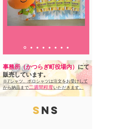
事務所（かつらぎ町役場内）
にて
販売しています。
※Tシャツ、ポロシャツは注文をお受けして
二週間程度
から納品まで
いただきます。
S
NS