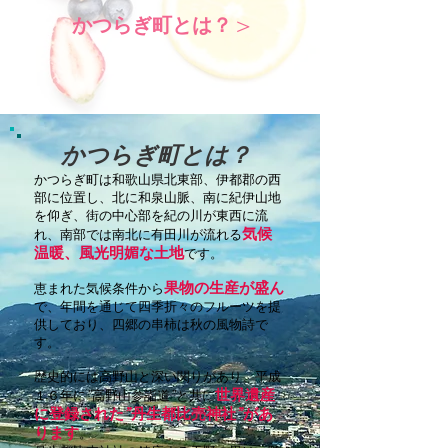
かつらぎ町とは？ >
かつらぎ町とは？
かつらぎ町は和歌山県北東部、伊都郡の西
部に位置し、北に和泉山脈、南に紀伊山地
を仰ぎ、街の中心部を紀の川が東西に流
気候
れ、南部では南北に有田川が流れる
温暖、風光明媚な土地
です。
果物の生産が盛ん
恵まれた気候条件から
で、年間を通じて四季折々のフルーツを提
供しており、四郷の串柿は秋の風物詩で
す。
歴史的には高野山と深い関りがあり、平成
世界遺産
１６年に”高野山参詣道”と共に
に登録された”丹生都比売神社”があ
ります
。